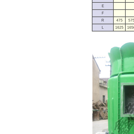
E
F
R
475
57
L
1625
165