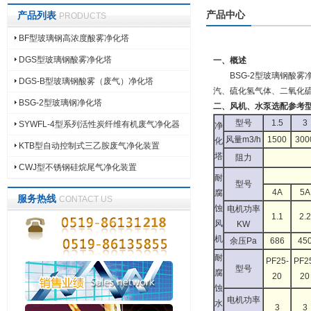
产品中心
产品列表
PRODUCTS
BF型玻璃钢高浓度酸雾净化塔
DGS型玻璃钢酸雾净化塔
一、概述
BSG-2型玻璃钢酸雾
DGS-B型玻璃钢酸雾（废气）净化塔
汽、硫化氢气体、二氧化
BSG-2型玻璃钢净化塔
二、风机、水泵选配参考
型号
1.5
3
SYWFL-4型系列活性炭纤维有机废气净化器
净
风量m3/h
1500
300
化
KTB型自动控制式三乙胺废气净化装置
塔
阻力
CWJ型不锈钢硅烷尾气净化装置
耐
型号
4A
5A
腐
服务热线
CONTACT US
蚀
电机功率
1.1
2.2
风
KW
机
余压Pa
686
45
耐
PF25-
PF2
型号
腐
20
20
蚀
电机功率
水
3
3