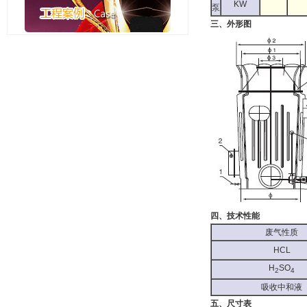
KW
泵
三、外形图
四、技术性能
废气性质
HCL
H
SO
2
4
吸收中和液
五、尺寸表